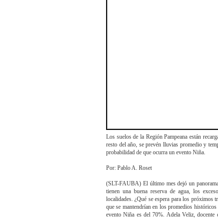
Los suelos de la Región Pampeana están recarga
resto del año, se prevén lluvias promedio y tem
probabilidad de que ocurra un evento Niña.
Por: Pablo A. Roset
(SLT-FAUBA) El último mes dejó un panorama h
tienen una buena reserva de agua, los exces
localidades. ¿Qué se espera para los próximos tr
que se mantendrían en los promedios históricos 
evento Niña es del 70%. Adela Veliz, docente