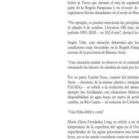
Sobre la Tierra que durante el mes de septiembr
parte de la Región Pampeana y en el norte de 
registraron lluvias abundantes en el norte de Bu
“Por ejemplo, se pueden mencionar las precipitac
el sábado 4 de octubre. Llovieron 100 mm, m
período 1991-2020— es 102,4 mm”, destacó la 
Según Veliz, esta situación determinó que los
condiciones muy favorables en la Región Pampea
noreste de la provincia de Buenos Aires.
“Una situación similar se observa en el contenido
retrasando las labores de siembra de maíz por la f
Por su parte, Gastón Sosa, coautor del inform
Serio —docentes de la misma cátedra e integra
FAUBA)— se refirió a la evolución del almac
ejemplo dos localidades con situaciones hídric
disponibilidad de agua hasta un metro de prof
cambio, en Río Cuarto —al sudoeste de Córdoba
“Una Niña débil y corta”
María Elena Fernández Long se refirió a un in
temperatura de la superficie del agua en el Oc
superficiales de las aguas presentaron una ten
leves, no se las puede considerar como un event