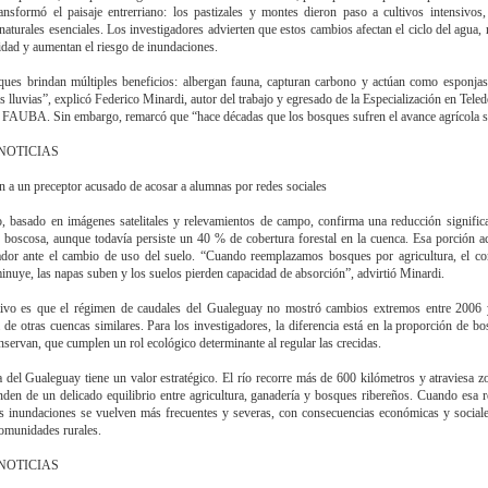
ansformó el paisaje entrerriano: los pastizales y montes dieron paso a cultivos intensivos,
naturales esenciales. Los investigadores advierten que estos cambios afectan el ciclo del agua, 
idad y aumentan el riesgo de inundaciones.
ues brindan múltiples beneficios: albergan fauna, capturan carbono y actúan como esponjas
as lluvias”, explicó Federico Minardi, autor del trabajo y egresado de la Especialización en Teled
 FAUBA. Sin embargo, remarcó que “hace décadas que los bosques sufren el avance agrícola s
NOTICIAS
n a un preceptor acusado de acosar a alumnas por redes sociales
o, basado en imágenes satelitales y relevamientos de campo, confirma una reducción significa
e boscosa, aunque todavía persiste un 40 % de cobertura forestal en la cuenca. Esa porción 
ador ante el cambio de uso del suelo. “Cuando reemplazamos bosques por agricultura, el c
inuye, las napas suben y los suelos pierden capacidad de absorción”, advirtió Minardi.
tivo es que el régimen de caudales del Gualeguay no mostró cambios extremos entre 2006 
a de otras cuencas similares. Para los investigadores, la diferencia está en la proporción de b
nservan, que cumplen un rol ecológico determinante al regular las crecidas.
 del Gualeguay tiene un valor estratégico. El río recorre más de 600 kilómetros y atraviesa z
den de un delicado equilibrio entre agricultura, ganadería y bosques ribereños. Cuando esa r
s inundaciones se vuelven más frecuentes y severas, con consecuencias económicas y sociale
comunidades rurales.
NOTICIAS