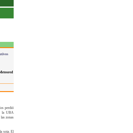
ativos
Meteored
íos perdió
de la UBA
 las zonas
a soja. El