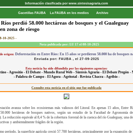
Información clasificada por www.sintesisagraria.com
Gacetillas FAUBA
La FAUBA en los medios
Archivo
 Ríos perdió 58.000 hectáreas de bosques y el Gualeguay
 en zona de riesgo
08-10-2025 -
Nota publicada por: LU 17 el 08-10-2025
Deforestación en Entre Ríos: En 15 años se perdieron 58.000 ha de bosques n
de origen:
Enviada por: FAUBA , el 27-09-2025
Esta noticia ha sido difundida por las siguientes agencias:
tino -
Agrositio -
El Debate -
Mundo Rural Web -
Síntesis Agraria -
El Debate Pregón -
-
Palabra de Campo -
El Agora -
Agritotal -
Revista Chacra -
Agribio -
Consulte esta noticia en el sitio que fue publicada
stación avanza sobre los ecosistemas más valiosos del Litoral. En apenas 15 años, Entre R
 58.000 hectáreas de bosques nativos, según un estudio de la Facultad de Agronomía 
La reducción equivale al 8,4 % de la cobertura forestal de la cuenca del río Gualeguay, una de
ctivas y ambientalmente frágiles de la región.
mo período, la superficie agrícola creció 57.700 hectáreas, principalmente por la expansión de l