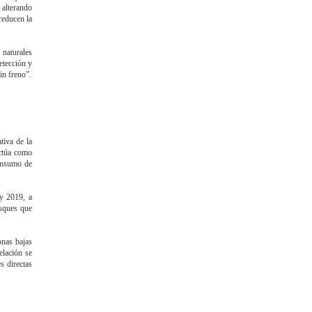
 alterando
reducen la
 naturales
etección y
in freno”.
tiva de la
actúa como
onsumo de
y 2019, a
osques que
onas bajas
elación se
s directas