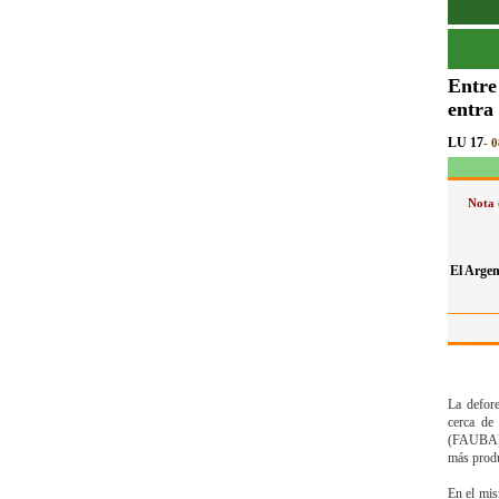
Entre
entra
LU 17
- 
Nota 
El Argen
La defore
cerca de
(FAUBA). 
más produ
En el mis