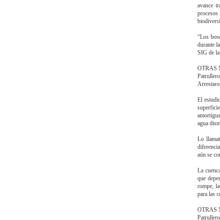
avance tr
procesos 
biodivers
“Los bosq
durante l
SIG de la
OTRAS 
Patrullero
Arrestaro
El estudi
superfici
amortigu
agua dism
Lo llama
diferenci
aún se co
La cuenca
que depen
rompe, la
para las 
OTRAS 
Patrullero