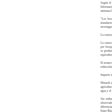
Según el 
Informaci
amenaza l
"Los bos
inundacio
investiga
La cuenca
La cuenca
por bosqu
se perdie
equivalen
El avance
reducción
Impacto e
Minardi a
agricultu
agua y el 
Sin embar
observado
diferenci
Entre Río