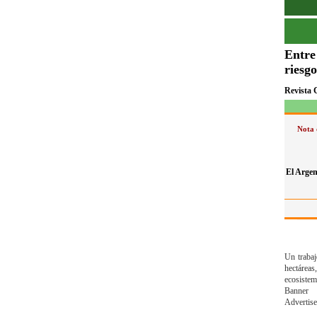
Entre
riesg
Revista 
Nota 
El Argen
Un trabaj
hectáreas
ecosistem
Banner
Advertis