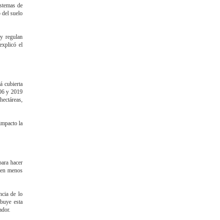
istemas de
 del suelo
y regulan
explicó el
á cubierta
006 y 2019
hectáreas,
impacto la
para hacer
umen menos
ncia de lo
ibuye esta
ador.