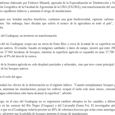
informe elaborado por Federico Minardi, egresado de la Especialización en Teledetección y S
ón Geográfica de la Facultad de Agronomía de la UBA (FAUBA), esta transformación del uso
os equilibrios hídricos y aumenta el riesgo de inundaciones.
ques nos brindan muchos beneficios: contienen una gran biodiversidad, capturan carbono 
nes. Sin embargo, hace décadas que sufren el avance de la agricultura en todo el país", 
dor.
 del Gualeguay, un territorio en transformación
 del río Gualeguay ocupa casi un tercio de Entre Ríos y cerca de la mitad de su superficie est
es nativos. El estudio, basado en imágenes satelitales y datos de campo, mostró que entre 2
ron 57.942 hectáreas de bosques, mientras la superficie agrícola se expandió en unas 57.700 
tes al 9% del área de la cuenca.
 de la frontera agrícola no solo desplazó pastizales y arbustales, sino que tuvo como principal 
 de los bosques nativos.
n el ciclo del agua
nalizó los efectos de la deforestación en el régimen hídrico. "Cuando reemplazamos bosques 
ra, aumentan las inundaciones, porque los cultivos ocupan el suelo solo unos meses, cons
agua subterránea sube hasta alcanzar la superficie", advirtió.
go, en el caso del Gualeguay no se registraron cambios abruptos en los caudales, a difere
 en las cuencas del Río Negro (Uruguay) y del Carcarañá (Santa Fe). El investigador atr
a a que en el Gualeguay todavía persiste un 40% de cobertura boscosa que actúa como amortigu
s: advierten que la pérdida de bosques aumenta el riesgo de inundaciones