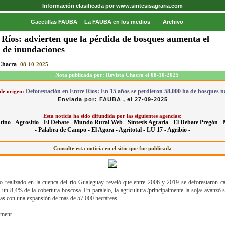
Información clasificada por www.sintesisagraria.com
Gacetillas FAUBA
La FAUBA en los medios
Archivo
 Ríos: advierten que la pérdida de bosques aumenta el
o de inundaciones
Chacra
- 08-10-2025 -
Nota publicada por: Revista Chacra el 08-10-2025
Deforestación en Entre Ríos: En 15 años se perdieron 58.000 ha de bosques n
de origen:
Enviada por: FAUBA , el 27-09-2025
Esta noticia ha sido difundida por las siguientes agencias:
tino -
Agrositio -
El Debate -
Mundo Rural Web -
Síntesis Agraria -
El Debate Pregón -
-
Palabra de Campo -
El Agora -
Agritotal -
LU 17 -
Agribio -
Consulte esta noticia en el sitio que fue publicada
o realizado en la cuenca del río Gualeguay reveló que entre 2006 y 2019 se deforestaron c
, un 8,4% de la cobertura boscosa. En paralelo, la agricultura /principalmente la soja/ avanzó 
as con una expansión de más de 57.000 hectáreas.
ement