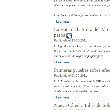
Del 14 al 19 de noviembre, la Facultad de Ag
Alimentaria, por el derecho a la alimentación, a
Con charlas y debates, ferias de alimentos, activ
Leer más
»
La Ruta de la Sidra del Alt
pasos
Publicada el 23-10-2011
La Ing. María Inés Caparrós, productora, y una
Regina que esta bebida está de moda en el mund
que el Valle de Río Negro se prepare para...
Leer más
»
Primeras pruebas sobre efec
Publicada el 03-10-2011
En la Facultad de Agronomía de la UBA se está m
poder de calentamiento 310 veces mayor al CO2
detalle la huella ambiental de nuestro...
Leer más
»
Nueva Cátedra Libre de So